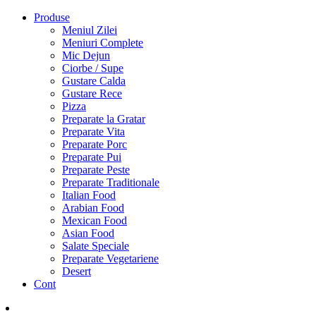
Produse
Meniul Zilei
Meniuri Complete
Mic Dejun
Ciorbe / Supe
Gustare Calda
Gustare Rece
Pizza
Preparate la Gratar
Preparate Vita
Preparate Porc
Preparate Pui
Preparate Peste
Preparate Traditionale
Italian Food
Arabian Food
Mexican Food
Asian Food
Salate Speciale
Preparate Vegetariene
Desert
Cont