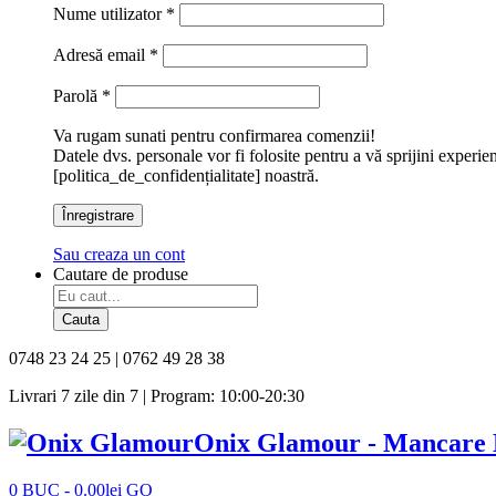
Nume utilizator
*
Adresă email
*
Parolă
*
Va rugam sunati pentru confirmarea comenzii!
Datele dvs. personale vor fi folosite pentru a vă sprijini experie
[politica_de_confidențialitate] noastră.
Înregistrare
Sau creaza un cont
Cautare de produse
Cauta
0748 23 24 25 | 0762 49 28 38
Livrari 7 zile din 7 | Program: 10:00-20:30
Onix Glamour - Mancare
0
BUC
-
0.00
lei
GO