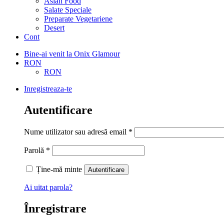
Asian Food
Salate Speciale
Preparate Vegetariene
Desert
Cont
Bine-ai venit la Onix Glamour
RON
RON
Inregistreaza-te
Autentificare
Nume utilizator sau adresă email
*
Parolă
*
Ține-mă minte
Autentificare
Ai uitat parola?
Înregistrare