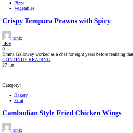
Pizza
Vegetables
Crispy Tempura Prawns with Spicy
ronix
5K+
0
Emma Galloway worked as a chef for eight years before realizing that 
CONTINUE READING
27
iun.
Category:
Bakery
Fruit
Cambodian Style Fried Chicken Wings
ronix