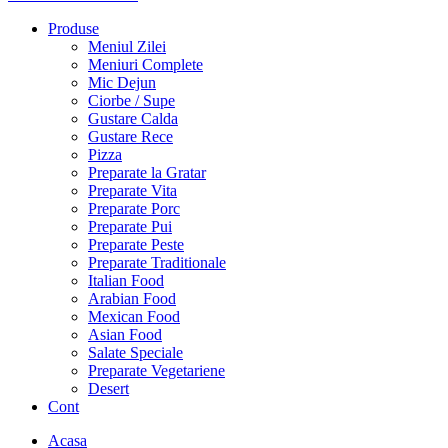
Produse
Meniul Zilei
Meniuri Complete
Mic Dejun
Ciorbe / Supe
Gustare Calda
Gustare Rece
Pizza
Preparate la Gratar
Preparate Vita
Preparate Porc
Preparate Pui
Preparate Peste
Preparate Traditionale
Italian Food
Arabian Food
Mexican Food
Asian Food
Salate Speciale
Preparate Vegetariene
Desert
Cont
Acasa