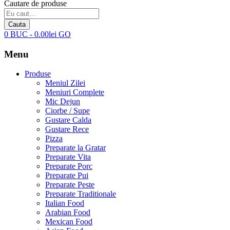
Cautare de produse
Cauta
0
BUC
-
0.00
lei
GO
Menu
Produse
Meniul Zilei
Meniuri Complete
Mic Dejun
Ciorbe / Supe
Gustare Calda
Gustare Rece
Pizza
Preparate la Gratar
Preparate Vita
Preparate Porc
Preparate Pui
Preparate Peste
Preparate Traditionale
Italian Food
Arabian Food
Mexican Food