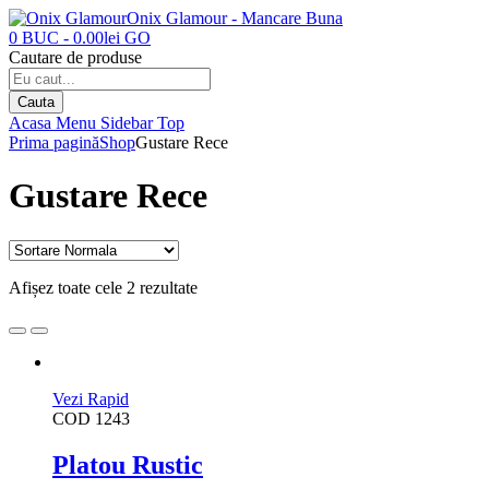
Onix Glamour - Mancare Buna
0
BUC
-
0.00
lei
GO
Cautare de produse
Cauta
Acasa
Menu
Sidebar
Top
Prima pagină
Shop
Gustare Rece
Gustare Rece
Afișez toate cele 2 rezultate
Vezi Rapid
COD
1243
Platou Rustic