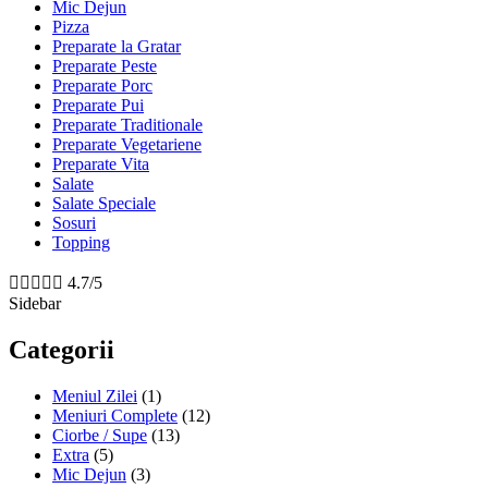
Mic Dejun
Pizza
Preparate la Gratar
Preparate Peste
Preparate Porc
Preparate Pui
Preparate Traditionale
Preparate Vegetariene
Preparate Vita
Salate
Salate Speciale
Sosuri
Topping





4.7/5
Sidebar
Categorii
Meniul Zilei
(1)
Meniuri Complete
(12)
Ciorbe / Supe
(13)
Extra
(5)
Mic Dejun
(3)