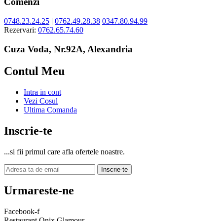
Comenzi
0748.23.24.25
|
0762.49.28.38
0347.80.94.99
Rezervari:
0762.65.74.60
Cuza Voda, Nr.92A, Alexandria
Contul Meu
Intra in cont
Vezi Cosul
Ultima Comanda
Inscrie-te
...si fii primul care afla ofertele noastre.
Inscrie-te
Urmareste-ne
Facebook-f
Restaurant Onix Glamour