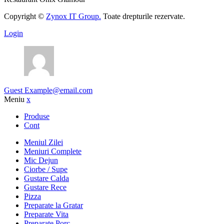
Copyright ©
Zynox IT Group.
Toate drepturile rezervate.
Login
Guest
Example@email.com
Meniu
x
Produse
Cont
Meniul Zilei
Meniuri Complete
Mic Dejun
Ciorbe / Supe
Gustare Calda
Gustare Rece
Pizza
Preparate la Gratar
Preparate Vita
Preparate Porc