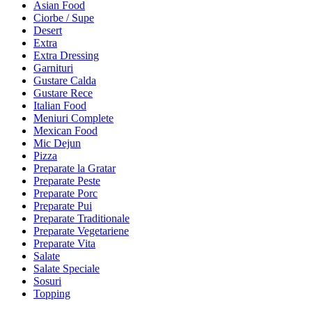
Asian Food
Ciorbe / Supe
Desert
Extra
Extra Dressing
Garnituri
Gustare Calda
Gustare Rece
Italian Food
Meniuri Complete
Mexican Food
Mic Dejun
Pizza
Preparate la Gratar
Preparate Peste
Preparate Porc
Preparate Pui
Preparate Traditionale
Preparate Vegetariene
Preparate Vita
Salate
Salate Speciale
Sosuri
Topping