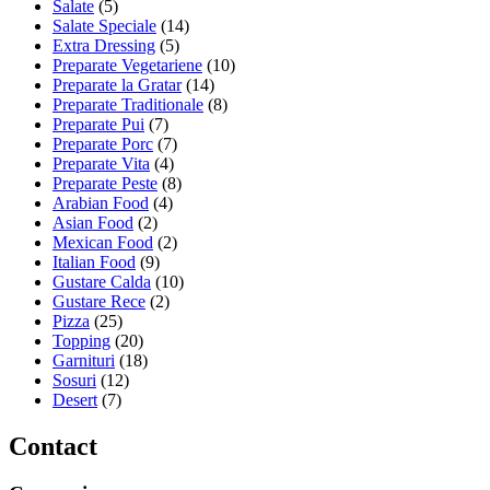
Salate
(5)
Salate Speciale
(14)
Extra Dressing
(5)
Preparate Vegetariene
(10)
Preparate la Gratar
(14)
Preparate Traditionale
(8)
Preparate Pui
(7)
Preparate Porc
(7)
Preparate Vita
(4)
Preparate Peste
(8)
Arabian Food
(4)
Asian Food
(2)
Mexican Food
(2)
Italian Food
(9)
Gustare Calda
(10)
Gustare Rece
(2)
Pizza
(25)
Topping
(20)
Garnituri
(18)
Sosuri
(12)
Desert
(7)
Contact