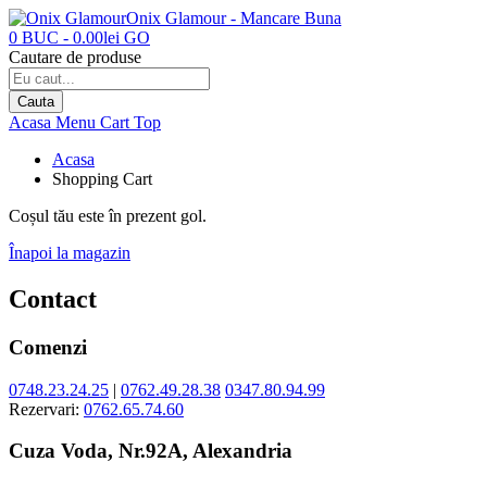
Onix Glamour - Mancare Buna
0
BUC
-
0.00
lei
GO
Cautare de produse
Cauta
Acasa
Menu
Cart
Top
Acasa
Shopping Cart
Coșul tău este în prezent gol.
Înapoi la magazin
Contact
Comenzi
0748.23.24.25
|
0762.49.28.38
0347.80.94.99
Rezervari:
0762.65.74.60
Cuza Voda, Nr.92A, Alexandria