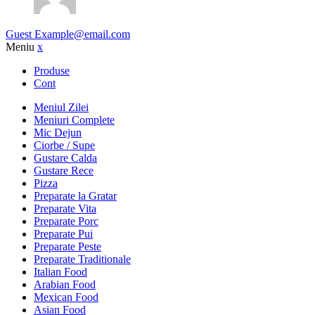
Guest
Example@email.com
Meniu
x
Produse
Cont
Meniul Zilei
Meniuri Complete
Mic Dejun
Ciorbe / Supe
Gustare Calda
Gustare Rece
Pizza
Preparate la Gratar
Preparate Vita
Preparate Porc
Preparate Pui
Preparate Peste
Preparate Traditionale
Italian Food
Arabian Food
Mexican Food
Asian Food