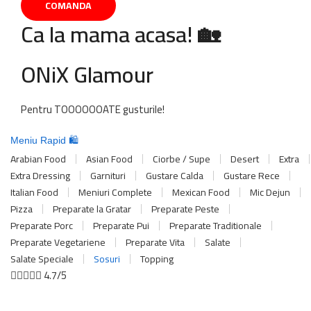
COMANDA
Ca la mama acasa! 🏡
ONiX Glamour
Pentru TOOOOOOATE gusturile!
Meniu Rapid 🛍️
Arabian Food
Asian Food
Ciorbe / Supe
Desert
Extra
Extra Dressing
Garnituri
Gustare Calda
Gustare Rece
Italian Food
Meniuri Complete
Mexican Food
Mic Dejun
Pizza
Preparate la Gratar
Preparate Peste
Preparate Porc
Preparate Pui
Preparate Traditionale
Preparate Vegetariene
Preparate Vita
Salate
Salate Speciale
Sosuri
Topping





4.7/5