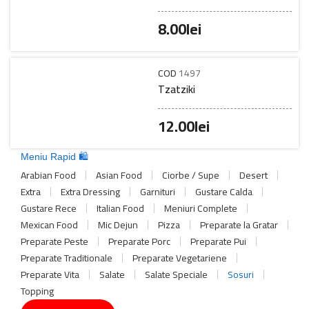
8.00
lei
COD
1497
Tzatziki
12.00
lei
Meniu Rapid 🛍️
Arabian Food
Asian Food
Ciorbe / Supe
Desert
Extra
Extra Dressing
Garnituri
Gustare Calda
Gustare Rece
Italian Food
Meniuri Complete
Mexican Food
Mic Dejun
Pizza
Preparate la Gratar
Preparate Peste
Preparate Porc
Preparate Pui
Preparate Traditionale
Preparate Vegetariene
Preparate Vita
Salate
Salate Speciale
Sosuri
Topping