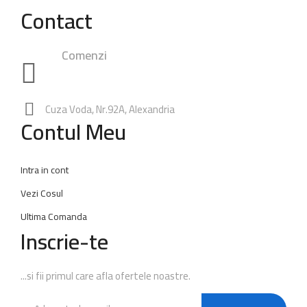
Contact
Comenzi
0748.23.24.25
|
0762.49.28.38
0347.80.94.99
Rezervari:
0762.65.74.60
Cuza Voda, Nr.92A, Alexandria
Contul Meu
Intra in cont
Vezi Cosul
Ultima Comanda
Inscrie-te
...si fii primul care afla ofertele noastre.