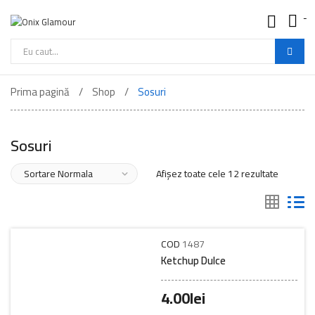
-
Onix
Glamour
-
Cautare
Mancare
de
Buna
Prima pagină
Shop
Sosuri
produse
Sosuri
Afișez toate cele 12 rezultate
COD
1487
Ketchup Dulce
4.00
lei