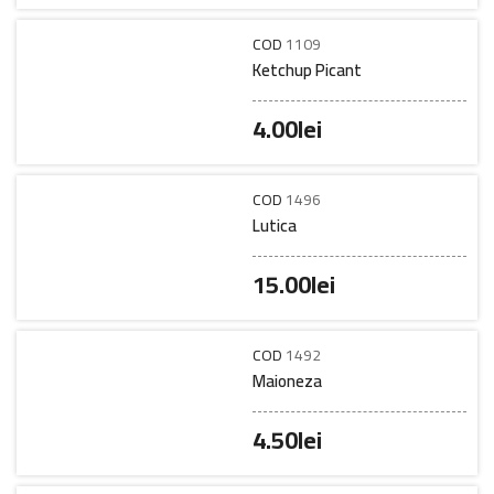
COD
1109
Ketchup Picant
4.00
lei
COD
1496
Lutica
15.00
lei
COD
1492
Maioneza
4.50
lei