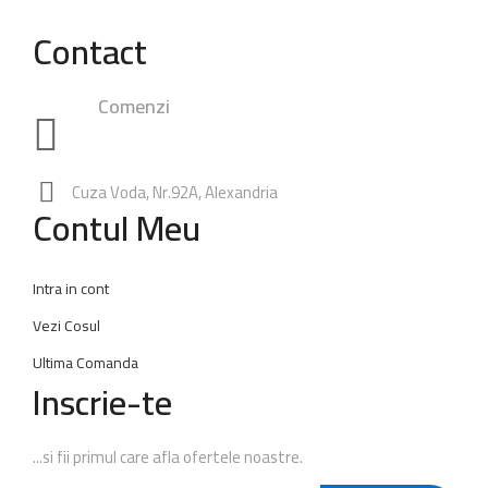
Contact
Comenzi
0748.23.24.25
|
0762.49.28.38
0347.80.94.99
Rezervari:
0762.65.74.60
Cuza Voda, Nr.92A, Alexandria
Contul Meu
Intra in cont
Vezi Cosul
Ultima Comanda
Inscrie-te
...si fii primul care afla ofertele noastre.