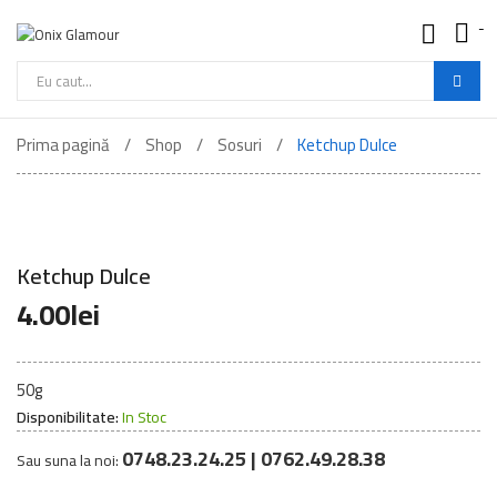
-
Onix
Glamour
-
Cautare
Mancare
de
Buna
Prima pagină
Shop
Sosuri
Ketchup Dulce
produse
Ketchup Dulce
4.00
lei
50g
Disponibilitate:
In Stoc
0748.23.24.25 | 0762.49.28.38
Sau suna la noi: