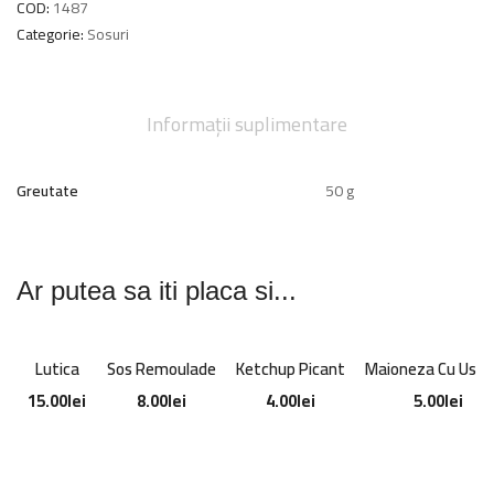
COD:
1487
Categorie:
Sosuri
Informații suplimentare
Greutate
50 g
Ar putea sa iti placa si...
Lutica
Sos Remoulade
Ketchup Picant
Maioneza Cu Ustu
15.00
lei
8.00
lei
4.00
lei
5.00
lei