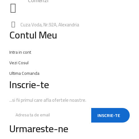
Comenzi
0748.23.24.25
|
0762.49.28.38
0347.80.94.99
Rezervari:
0762.65.74.60
Cuza Voda, Nr.92A, Alexandria
Contul Meu
Intra in cont
Vezi Cosul
Ultima Comanda
Inscrie-te
...si fii primul care afla ofertele noastre.
INSCRIE-TE
Urmareste-ne