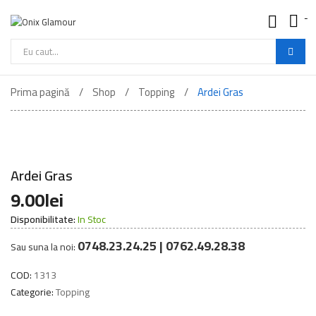
-
Onix
Glamour
-
Cautare
Mancare
de
Buna
Prima pagină
Shop
Topping
Ardei Gras
produse
Ardei Gras
9.00
lei
Disponibilitate:
In Stoc
0748.23.24.25 | 0762.49.28.38
Sau suna la noi:
COD:
1313
Categorie:
Topping