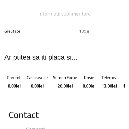
Informații suplimentare
Greutate
100 g
Ar putea sa iti placa si...
Porumb
Castravete
Somon Fume
Rosie
Telemea
B
8.00
lei
8.00
lei
20.00
lei
8.00
lei
13.00
lei
17
Contact