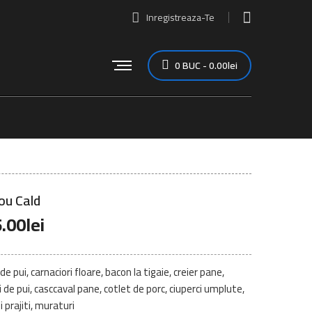
Inregistreaza-Te
0
BUC
-
0.00
lei
ou Cald
.00
lei
 de pui, carnaciori floare, bacon la tigaie, creier pane,
i de pui, casccaval pane, cotlet de porc, ciuperci umplute,
i prajiti, muraturi