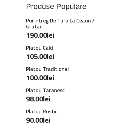
Produse Populare
Pui Intreg De Tara La Ceaun /
Gratar
190.00
lei
Platou Cald
105.00
lei
Platou Traditional
100.00
lei
Platou Taranesc
98.00
lei
Platou Rustic
90.00
lei