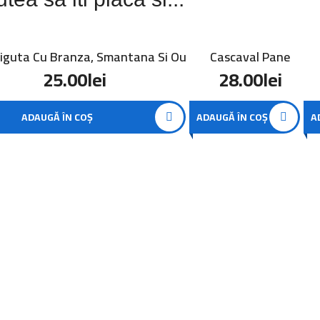
iguta Cu Branza, Smantana Si Ou
Cascaval Pane
25.00
lei
28.00
lei
ADAUGĂ ÎN COȘ
ADAUGĂ ÎN COȘ
A