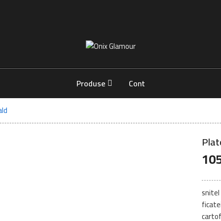
Onix
Glamour
-
Mancare
Produse
Cont
Buna
ald
Plat
105
snitel
ficate
cartof