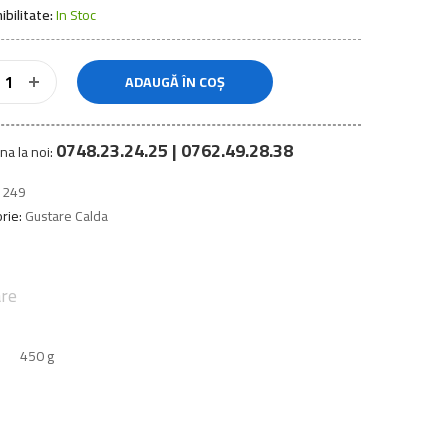
ibilitate:
In Stoc
ADAUGĂ ÎN COȘ
0748.23.24.25 | 0762.49.28.38
na la noi:
1249
rie:
Gustare Calda
are
450 g