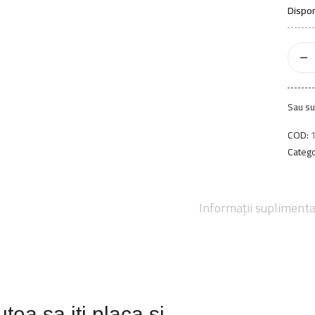
Dispon
Sau su
COD:
Catego
Informații supliment
tea sa iti placa si...