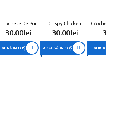
Crochete De Pui
Crispy Chicken
Crochete De Casc
30.00
lei
30.00
lei
30.00
lei
DAUGĂ ÎN COȘ
ADAUGĂ ÎN COȘ
ADAUGĂ ÎN COȘ