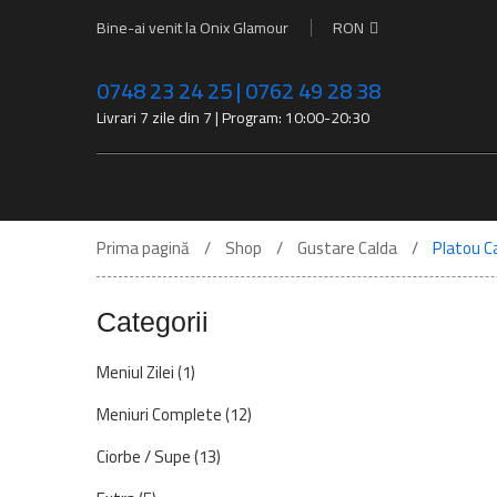
Bine-ai venit la Onix Glamour
RON
0748 23 24 25 | 0762 49 28 38
Livrari 7 zile din 7 | Program: 10:00-20:30
Prima pagină
Shop
Gustare Calda
Platou C
Categorii
Meniul Zilei
(1)
Meniuri Complete
(12)
Ciorbe / Supe
(13)