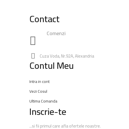
Contact
Comenzi
0748.23.24.25
|
0762.49.28.38
0347.
Rezervari:
0762.65.74.60
Cuza Voda, Nr.92A, Alexandria
Contul Meu
Intra in cont
Vezi Cosul
Ultima Comanda
Inscrie-te
...si fii primul care afla ofertele noastre.