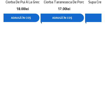
Ciorba De Pui A La Grec
Ciorba Taraneasca De Porc
Supa Crem
18.00
lei
17.00
lei
ADAUGĂ ÎN COȘ
ADAUGĂ ÎN COȘ