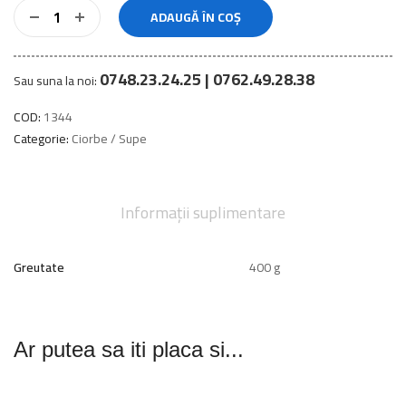
ADAUGĂ ÎN COȘ
0748.23.24.25 | 0762.49.28.38
Sau suna la noi:
COD:
1344
Categorie:
Ciorbe / Supe
Informații suplimentare
Greutate
400 g
Ar putea sa iti placa si...