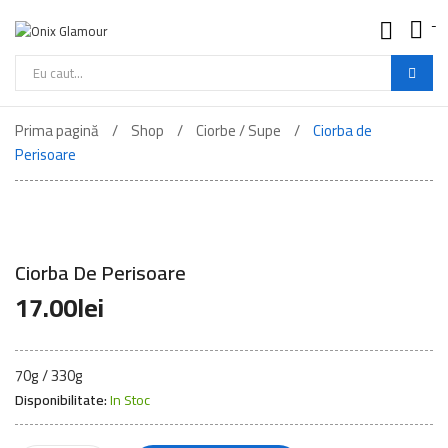
-
Onix
Glamour
-
Cautare
Mancare
de
Buna
Prima pagină
Shop
Ciorbe / Supe
Ciorba de
produse
Perisoare
Ciorba De Perisoare
17.00
lei
70g / 330g
Disponibilitate:
In Stoc