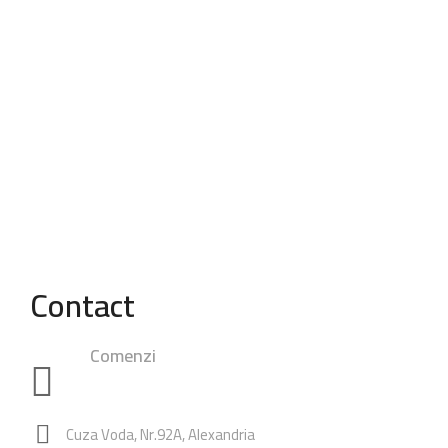
Contact
Comenzi
0748.23.24.25
|
0762.49.28.38
0347.80.94.99
Rezervari:
0762.65.74.60
Cuza Voda, Nr.92A, Alexandria