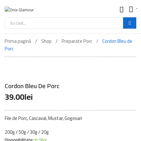
-
Onix
Glamour
-
Cautare
Mancare
de
Buna
Prima pagină
Shop
Preparate Porc
Cordon Bleu de
produse
Porc
Cordon Bleu De Porc
39.00
lei
File de Porc, Cascaval, Mustar, Gogosari
200g / 50g / 30g / 20g
Disponibilitate:
In Stoc