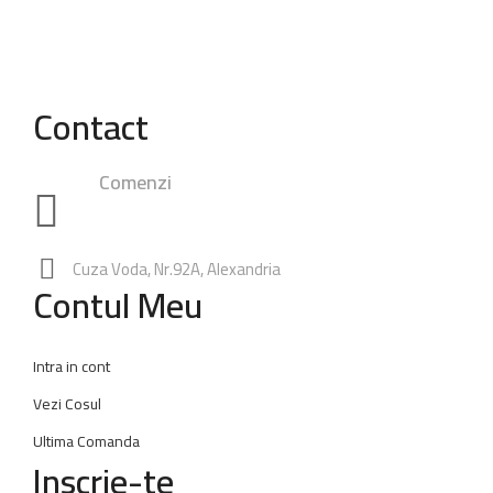
Contact
Comenzi
0748.23.24.25
|
0762.49.28.38
0347.80.94.99
Rezervari:
0762.65.74.60
Cuza Voda, Nr.92A, Alexandria
Contul Meu
Intra in cont
Vezi Cosul
Ultima Comanda
Inscrie-te