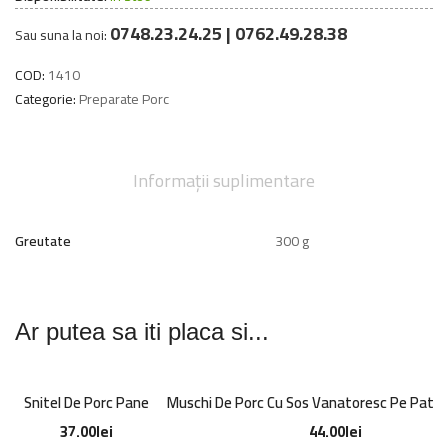
0748.23.24.25 | 0762.49.28.38
Sau suna la noi:
COD:
1410
Categorie:
Preparate Porc
Informații suplimentare
Greutate
300 g
Ar putea sa iti placa si...
Snitel De Porc Pane
Muschi De Porc Cu Sos Vanatoresc Pe Pat D
37.00
lei
44.00
lei