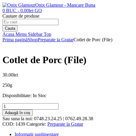
Onix Glamour - Mancare Buna
0
BUC
-
0.00
lei
GO
Cautare de produse
Cauta
Acasa
Menu
Sidebar
Top
Prima pagină
Shop
Preparate la Gratar
Cotlet de Porc (File)
Cotlet de Porc (File)
30.00
lei
250g
Disponibilitate:
In Stoc
Adaugă în coș
Sau suna la noi:
0748.23.24.25 | 0762.49.28.38
COD:
1439
Categorie:
Preparate la Gratar
Informații suplimentare