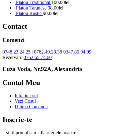
Platou Traditional
100.00
lei
Platou Taranesc
98.00
lei
Platou Rustic
90.00
lei
Contact
Comenzi
0748.23.24.25
|
0762.49.28.38
0347.80.94.99
Rezervari:
0762.65.74.60
Cuza Voda, Nr.92A, Alexandria
Contul Meu
Intra in cont
Vezi Cosul
Ultima Comanda
Inscrie-te
...si fii primul care afla ofertele noastre.