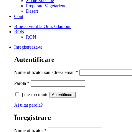
Salate Speciale
Preparate Vegetariene
Desert
Cont
Bine-ai venit la Onix Glamour
RON
RON
Inregistreaza-te
Autentificare
Nume utilizator sau adresă email
*
Parolă
*
Ține-mă minte
Autentificare
Ai uitat parola?
Înregistrare
Nume utilizator
*