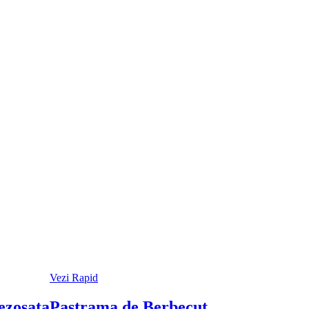
Vezi Rapid
ezosata
Pastrama de Berbecut