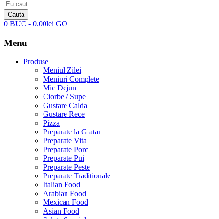
Cautare
de
Cauta
produse
0
BUC
-
0.00
lei
GO
Menu
Produse
Meniul Zilei
Meniuri Complete
Mic Dejun
Ciorbe / Supe
Gustare Calda
Gustare Rece
Pizza
Preparate la Gratar
Preparate Vita
Preparate Porc
Preparate Pui
Preparate Peste
Preparate Traditionale
Italian Food
Arabian Food
Mexican Food
Asian Food