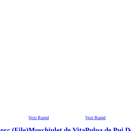
Vezi Rapid
Vezi Rapid
orc (File)
Muschiulet de Vita
Pulpa de Pui D