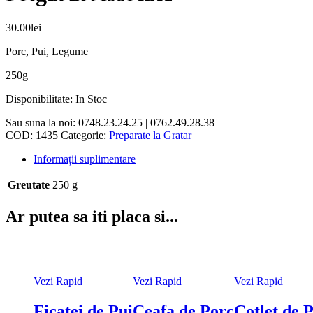
30.00
lei
Porc, Pui, Legume
250g
Disponibilitate:
In Stoc
Sau suna la noi:
0748.23.24.25 | 0762.49.28.38
COD:
1435
Categorie:
Preparate la Gratar
Informații suplimentare
Greutate
250 g
Ar putea sa iti placa si...
Vezi Rapid
Vezi Rapid
Vezi Rapid
Ficatei de Pui
Ceafa de Porc
Cotlet de P