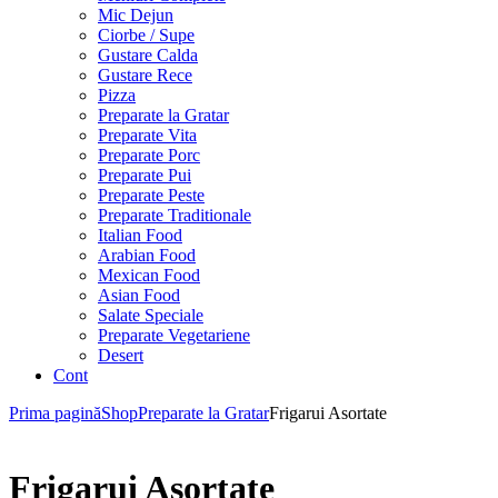
Mic Dejun
Ciorbe / Supe
Gustare Calda
Gustare Rece
Pizza
Preparate la Gratar
Preparate Vita
Preparate Porc
Preparate Pui
Preparate Peste
Preparate Traditionale
Italian Food
Arabian Food
Mexican Food
Asian Food
Salate Speciale
Preparate Vegetariene
Desert
Cont
Prima pagină
Shop
Preparate la Gratar
Frigarui Asortate
Frigarui Asortate