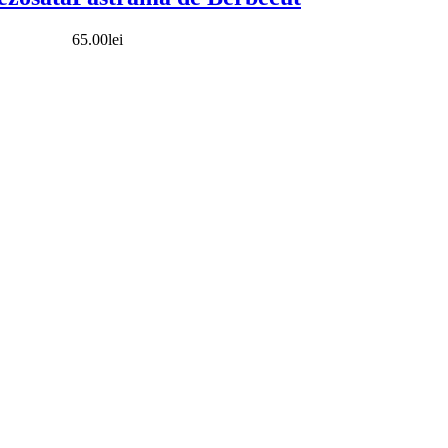
65.00
lei