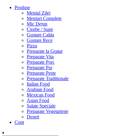
Produse
Meniul Zilei
Meniuri Complete
Mic Dejun
Ciorbe / Supe
Gustare Calda
Gustare Rece
Pizza
Preparate la Gratar
Preparate Vita
Preparate Porc
Preparate Pui
Preparate Peste
Preparate Traditionale
Italian Food
Arabian Food
Mexican Food
Asian Food
Salate Speciale
Preparate Vegetariene
Desert
Cont