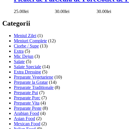
25.00
lei
30.00
lei
30.00
lei
Categorii
Meniul Zilei
(1)
Meniuri Complete
(12)
Ciorbe / Supe
(13)
Extra
(5)
Mic Dejun
(3)
Salate
(5)
Salate Speciale
(14)
Extra Dressing
(5)
Preparate Vegetariene
(10)
Preparate la Gratar
(14)
Preparate Traditionale
(8)
Preparate Pui
(7)
Preparate Porc
(7)
Preparate Vita
(4)
Preparate Peste
(8)
Arabian Food
(4)
Asian Food
(2)
Mexican Food
(2)
Italian Food
(9)