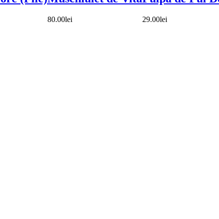
80.00
lei
29.00
lei