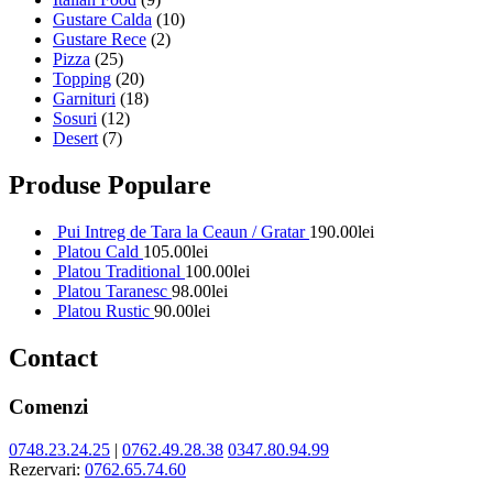
Gustare Calda
(10)
Gustare Rece
(2)
Pizza
(25)
Topping
(20)
Garnituri
(18)
Sosuri
(12)
Desert
(7)
Produse Populare
Pui Intreg de Tara la Ceaun / Gratar
190.00
lei
Platou Cald
105.00
lei
Platou Traditional
100.00
lei
Platou Taranesc
98.00
lei
Platou Rustic
90.00
lei
Contact
Comenzi
0748.23.24.25
|
0762.49.28.38
0347.80.94.99
Rezervari:
0762.65.74.60