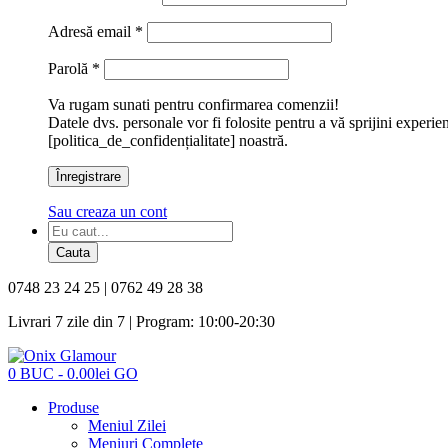
Adresă email
*
Parolă
*
Va rugam sunati pentru confirmarea comenzii!
Datele dvs. personale vor fi folosite pentru a vă sprijini experie
[politica_de_confidențialitate] noastră.
Înregistrare
Sau creaza un cont
Cautare
de
Cauta
produse
0748 23 24 25 | 0762 49 28 38
Livrari 7 zile din 7 | Program: 10:00-20:30
Onix
Glamour
0
BUC
-
0.00
lei
GO
-
Produse
Mancare
Meniul Zilei
Buna
Meniuri Complete