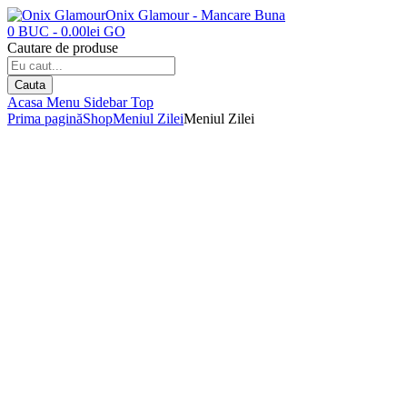
Onix Glamour - Mancare Buna
0
BUC
-
0.00
lei
GO
Cautare de produse
Cauta
Acasa
Menu
Sidebar
Top
Prima pagină
Shop
Meniul Zilei
Meniul Zilei