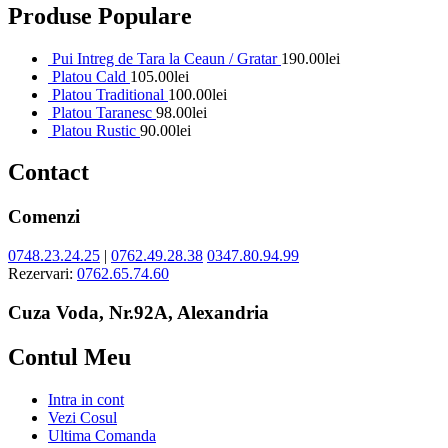
Produse Populare
Pui Intreg de Tara la Ceaun / Gratar
190.00
lei
Platou Cald
105.00
lei
Platou Traditional
100.00
lei
Platou Taranesc
98.00
lei
Platou Rustic
90.00
lei
Contact
Comenzi
0748.23.24.25
|
0762.49.28.38
0347.80.94.99
Rezervari:
0762.65.74.60
Cuza Voda, Nr.92A, Alexandria
Contul Meu
Intra in cont
Vezi Cosul
Ultima Comanda