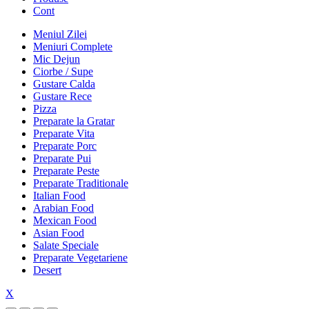
Cont
Meniul Zilei
Meniuri Complete
Mic Dejun
Ciorbe / Supe
Gustare Calda
Gustare Rece
Pizza
Preparate la Gratar
Preparate Vita
Preparate Porc
Preparate Pui
Preparate Peste
Preparate Traditionale
Italian Food
Arabian Food
Mexican Food
Asian Food
Salate Speciale
Preparate Vegetariene
Desert
X