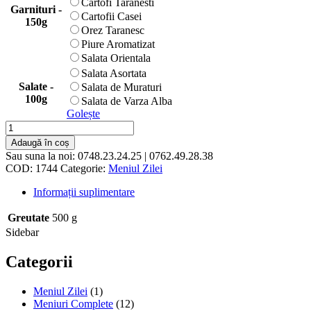
Cartofi Taranesti
Garnituri -
Cartofii Casei
150g
Orez Taranesc
Piure Aromatizat
Salata Orientala
Salata Asortata
Salate -
Salata de Muraturi
100g
Salata de Varza Alba
Golește
Adaugă în coș
Sau suna la noi:
0748.23.24.25 | 0762.49.28.38
COD:
1744
Categorie:
Meniul Zilei
Informații suplimentare
Greutate
500 g
Sidebar
Categorii
Meniul Zilei
(1)
Meniuri Complete
(12)