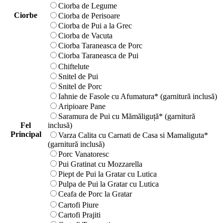
Ciorba de Legume
Ciorbe
Ciorba de Perisoare
Ciorba de Pui a la Grec
Ciorba de Vacuta
Ciorba Taraneasca de Porc
Ciorba Taraneasca de Pui
Chiftelute
Snitel de Pui
Snitel de Porc
Iahnie de Fasole cu Afumatura* (garnitură inclusă)
Aripioare Pane
Saramura de Pui cu Mămăliguță* (garnitură
Fel
inclusă)
Principal
Varza Calita cu Carnati de Casa si Mamaliguta*
(garnitură inclusă)
Porc Vanatoresc
Pui Gratinat cu Mozzarella
Piept de Pui la Gratar cu Lutica
Pulpa de Pui la Gratar cu Lutica
Ceafa de Porc la Gratar
Cartofi Piure
Cartofi Prajiti