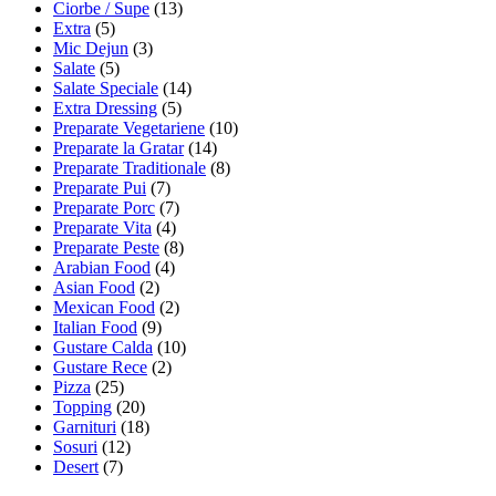
Ciorbe / Supe
(13)
Extra
(5)
Mic Dejun
(3)
Salate
(5)
Salate Speciale
(14)
Extra Dressing
(5)
Preparate Vegetariene
(10)
Preparate la Gratar
(14)
Preparate Traditionale
(8)
Preparate Pui
(7)
Preparate Porc
(7)
Preparate Vita
(4)
Preparate Peste
(8)
Arabian Food
(4)
Asian Food
(2)
Mexican Food
(2)
Italian Food
(9)
Gustare Calda
(10)
Gustare Rece
(2)
Pizza
(25)
Topping
(20)
Garnituri
(18)
Sosuri
(12)
Desert
(7)