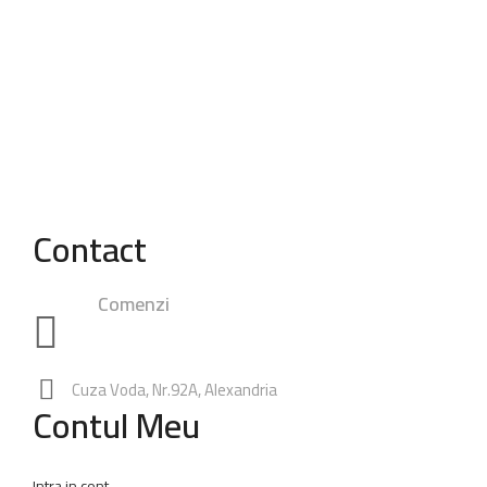
Contact
Comenzi
0748.23.24.25
|
0762.49.28.38
0347.80.94.99
Rezervari:
0762.65.74.60
Cuza Voda, Nr.92A, Alexandria
Contul Meu
Intra in cont