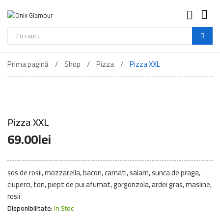
-
Onix
Glamour
-
Cautare
Mancare
de
Buna
Prima pagină
Shop
Pizza
Pizza XXL
produse
Pizza XXL
69.00
lei
sos de rosii, mozzarella, bacon, carnati, salam, sunca de praga,
ciuperci, ton, piept de pui afumat, gorgonzola, ardei gras, masline,
rosii
Disponibilitate:
In Stoc