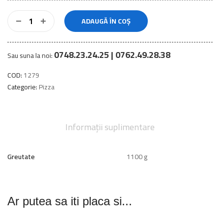
ADAUGĂ ÎN COȘ
0748.23.24.25 | 0762.49.28.38
Sau suna la noi:
COD:
1279
Categorie:
Pizza
Informații suplimentare
Greutate
1100 g
Ar putea sa iti placa si...