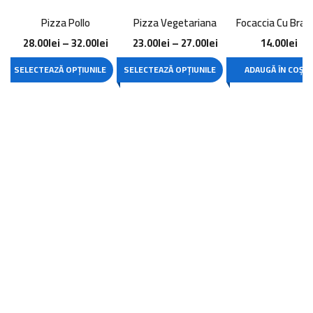
Pizza Pollo
Pizza Vegetariana
Focaccia Cu Bran
28.00
lei
–
32.00
lei
23.00
lei
–
27.00
lei
14.00
lei
SELECTEAZĂ OPȚIUNILE
SELECTEAZĂ OPȚIUNILE
ADAUGĂ ÎN COȘ