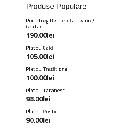
Produse Populare
Pui Intreg De Tara La Ceaun /
Gratar
190.00
lei
Platou Cald
105.00
lei
Platou Traditional
100.00
lei
Platou Taranesc
98.00
lei
Platou Rustic
90.00
lei