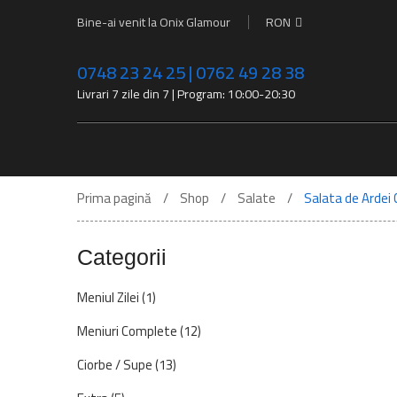
Bine-ai venit la Onix Glamour
RON
0748 23 24 25 | 0762 49 28 38
Livrari 7 zile din 7 | Program: 10:00-20:30
Prima pagină
Shop
Salate
Salata de Ardei 
Categorii
Meniul Zilei
(1)
Meniuri Complete
(12)
Ciorbe / Supe
(13)