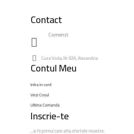
Contact
Comenzi
0748.23.24.25
|
0762.49.28.38
0347.
Rezervari:
0762.65.74.60
Cuza Voda, Nr.92A, Alexandria
Contul Meu
Intra in cont
Vezi Cosul
Ultima Comanda
Inscrie-te
...si fii primul care afla ofertele noastre.