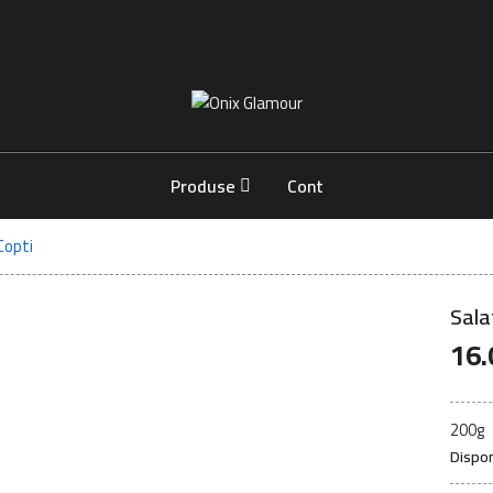
Onix
Glamour
-
Mancare
Produse
Cont
Buna
Copti
Sala
16.
200g
Dispon