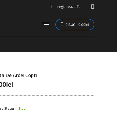
Inregistreaza-Te
0
BUC
-
0.00
lei
ta De Ardei Copti
00
lei
ibilitate:
In Stoc