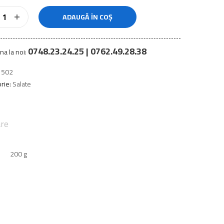
ADAUGĂ ÎN COȘ
0748.23.24.25 | 0762.49.28.38
na la noi:
1502
rie:
Salate
are
200 g