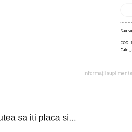
Sau su
COD:
Catego
Informații supliment
tea sa iti placa si...