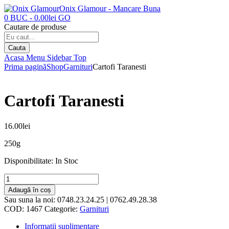
Onix Glamour - Mancare Buna
0
BUC
-
0.00
lei
GO
Cautare de produse
Cauta
Acasa
Menu
Sidebar
Top
Prima pagină
Shop
Garnituri
Cartofi Taranesti
Cartofi Taranesti
16.00
lei
250g
Disponibilitate:
In Stoc
Adaugă în coș
Sau suna la noi:
0748.23.24.25 | 0762.49.28.38
COD:
1467
Categorie:
Garnituri
Informații suplimentare