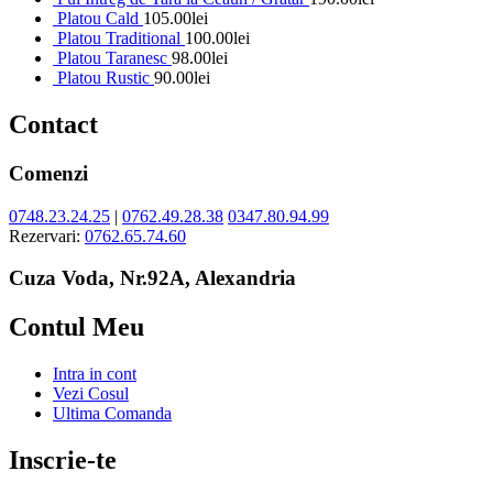
Platou Cald
105.00
lei
Platou Traditional
100.00
lei
Platou Taranesc
98.00
lei
Platou Rustic
90.00
lei
Contact
Comenzi
0748.23.24.25
|
0762.49.28.38
0347.80.94.99
Rezervari:
0762.65.74.60
Cuza Voda, Nr.92A, Alexandria
Contul Meu
Intra in cont
Vezi Cosul
Ultima Comanda
Inscrie-te