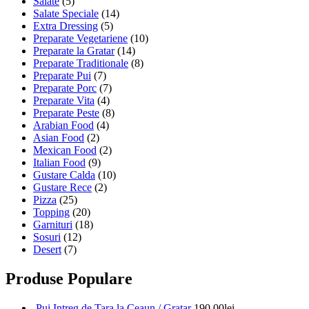
Salate
(5)
Salate Speciale
(14)
Extra Dressing
(5)
Preparate Vegetariene
(10)
Preparate la Gratar
(14)
Preparate Traditionale
(8)
Preparate Pui
(7)
Preparate Porc
(7)
Preparate Vita
(4)
Preparate Peste
(8)
Arabian Food
(4)
Asian Food
(2)
Mexican Food
(2)
Italian Food
(9)
Gustare Calda
(10)
Gustare Rece
(2)
Pizza
(25)
Topping
(20)
Garnituri
(18)
Sosuri
(12)
Desert
(7)
Produse Populare
Pui Intreg de Tara la Ceaun / Gratar
190.00
lei