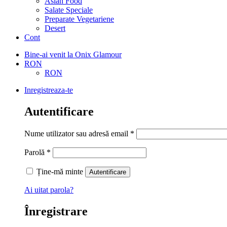
Asian Food
Salate Speciale
Preparate Vegetariene
Desert
Cont
Bine-ai venit la Onix Glamour
RON
RON
Inregistreaza-te
Autentificare
Nume utilizator sau adresă email
*
Parolă
*
Ține-mă minte
Autentificare
Ai uitat parola?
Înregistrare