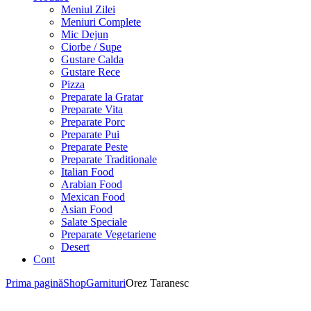
Meniul Zilei
Meniuri Complete
Mic Dejun
Ciorbe / Supe
Gustare Calda
Gustare Rece
Pizza
Preparate la Gratar
Preparate Vita
Preparate Porc
Preparate Pui
Preparate Peste
Preparate Traditionale
Italian Food
Arabian Food
Mexican Food
Asian Food
Salate Speciale
Preparate Vegetariene
Desert
Cont
Prima pagină
Shop
Garnituri
Orez Taranesc