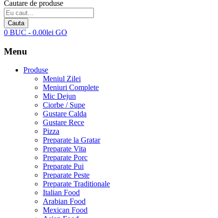
Cautare de produse
Cauta
0
BUC
-
0.00
lei
GO
Menu
Produse
Meniul Zilei
Meniuri Complete
Mic Dejun
Ciorbe / Supe
Gustare Calda
Gustare Rece
Pizza
Preparate la Gratar
Preparate Vita
Preparate Porc
Preparate Pui
Preparate Peste
Preparate Traditionale
Italian Food
Arabian Food
Mexican Food