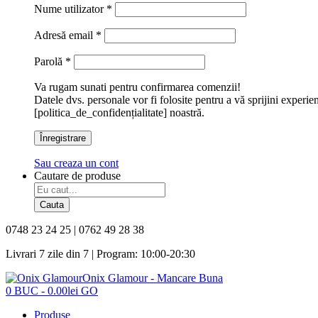
Nume utilizator
*
Adresă email
*
Parolă
*
Va rugam sunati pentru confirmarea comenzii!
Datele dvs. personale vor fi folosite pentru a vă sprijini experie
[politica_de_confidențialitate] noastră.
Înregistrare
Sau creaza un cont
Cautare de produse
Cauta
0748 23 24 25 | 0762 49 28 38
Livrari 7 zile din 7 | Program: 10:00-20:30
Onix Glamour - Mancare Buna
0
BUC
-
0.00
lei
GO
Produse