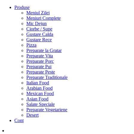
Produse
Meniul Zilei
Meniuri Complete
Mic Dejun
Ciorbe / Supe
Gustare Calda
Gustare Rece
Pizza
Preparate la Gratar
Preparate Vita
Preparate Porc
Preparate Pui
Preparate Peste
Preparate Traditionale
Italian Food
Arabian Food
Mexican Food
Asian Food
Salate Speciale
Preparate Vegetariene
Desert
Cont