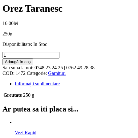
Orez Taranesc
16.00
lei
250g
Disponibilitate:
In Stoc
Adaugă în coș
Sau suna la noi:
0748.23.24.25 | 0762.49.28.38
COD:
1472
Categorie:
Garnituri
Informații suplimentare
Greutate
250 g
Ar putea sa iti placa si...
Vezi Rapid