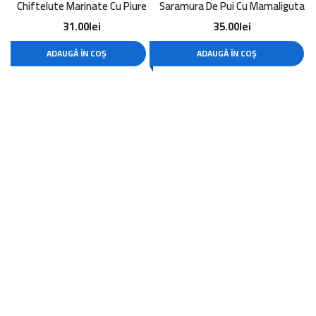
Chiftelute Marinate Cu Piure
Saramura De Pui Cu Mamaliguta
31.00
lei
35.00
lei
ADAUGĂ ÎN COȘ
ADAUGĂ ÎN COȘ