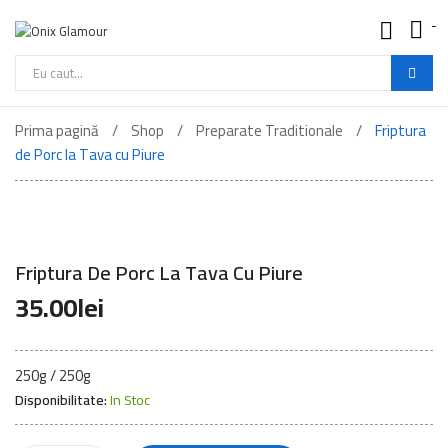
-
Onix
Glamour
-
Cautare
Mancare
de
Buna
Prima pagină
Shop
Preparate Traditionale
Friptura
produse
de Porc la Tava cu Piure
Friptura De Porc La Tava Cu Piure
35.00
lei
250g / 250g
Disponibilitate:
In Stoc