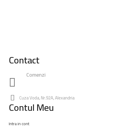
Contact
Comenzi
0748.23.24.25
|
0762.49.28.38
0347.80.94.99
Rezervari:
0762.65.74.60
Cuza Voda, Nr.92A, Alexandria
Contul Meu
Intra in cont