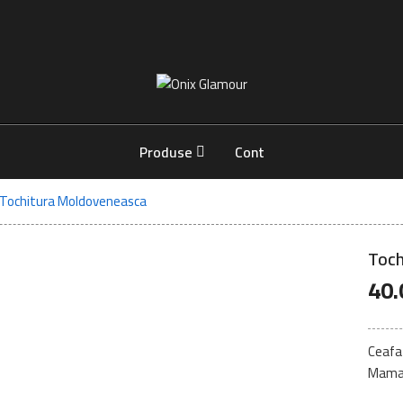
Onix
Glamour
-
Mancare
Produse
Cont
Buna
Tochitura Moldoveneasca
Toch
40.
Ceafa 
Mamal