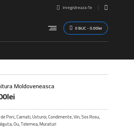
Inregistreaza-Te
0
BUC
-
0.00
lei
itura Moldoveneasca
00
lei
de Porc, Carnati, Usturoi, Condimente, Vin, Sos Rosu,
iguta, Ou, Telemea, Muraturi