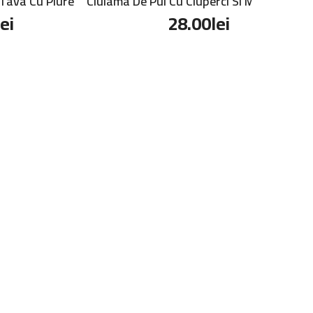
 Tava Cu Piure
Ciulama De Pui Cu Ciuperci Si Mamaliguta
lei
28.00
lei