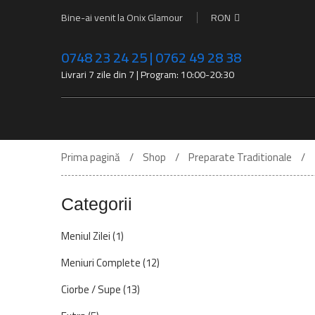
Bine-ai venit la Onix Glamour
RON
0748 23 24 25 | 0762 49 28 38
Livrari 7 zile din 7 | Program: 10:00-20:30
Prima pagină
Shop
Preparate Traditionale
Categorii
Meniul Zilei
(1)
Meniuri Complete
(12)
Ciorbe / Supe
(13)