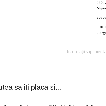
250g /
Dispon
Sau su
COD:
Catego
Informații supliment
tea sa iti placa si...