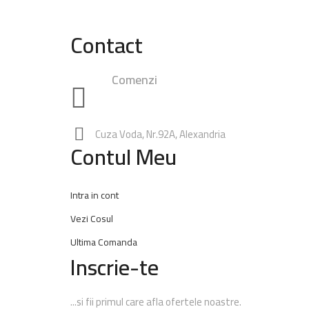
Contact
Comenzi
0748.23.24.25
|
0762.49.28.38
0347.
Rezervari:
0762.65.74.60
Cuza Voda, Nr.92A, Alexandria
Contul Meu
Intra in cont
Vezi Cosul
Ultima Comanda
Inscrie-te
...si fii primul care afla ofertele noastre.