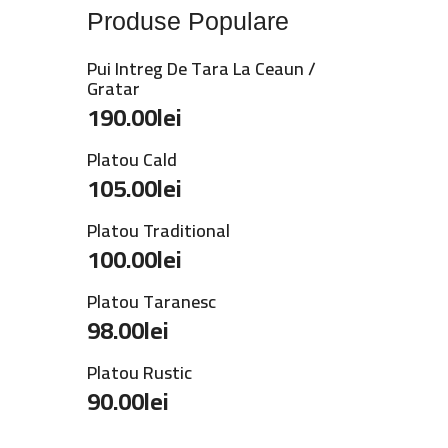
Produse Populare
Pui Intreg De Tara La Ceaun /
Gratar
190.00
lei
Platou Cald
105.00
lei
Platou Traditional
100.00
lei
Platou Taranesc
98.00
lei
Platou Rustic
90.00
lei