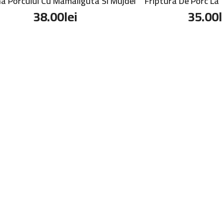
 Porcului Cu Mamaliguta Si Mujdei
Friptura De Porc La
38.00
lei
35.00