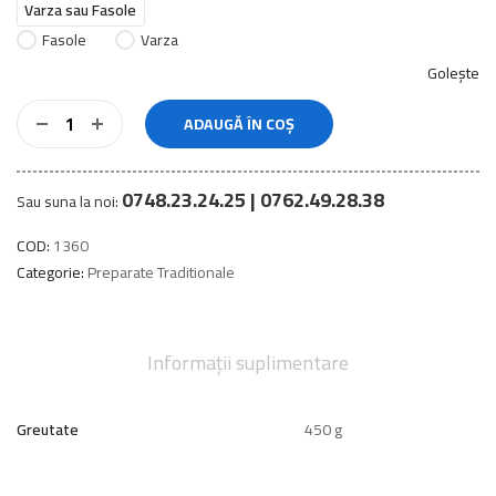
Varza sau Fasole
Fasole
Varza
Golește
ADAUGĂ ÎN COȘ
0748.23.24.25 | 0762.49.28.38
Sau suna la noi:
COD:
1360
Categorie:
Preparate Traditionale
Informații suplimentare
Greutate
450 g