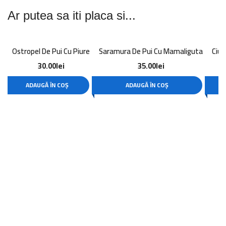
Ar putea sa iti placa si...
Ostropel De Pui Cu Piure
Saramura De Pui Cu Mamaliguta
Ciul
30.00
lei
35.00
lei
ADAUGĂ ÎN COȘ
ADAUGĂ ÎN COȘ