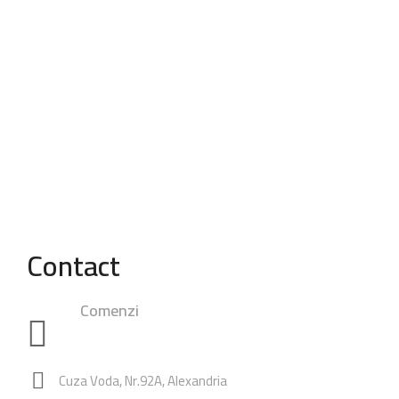
Contact
Comenzi
0748.23.24.25
|
0762.49.28.38
0347.80.94.99
Rezervari:
0762.65.74.60
Cuza Voda, Nr.92A, Alexandria