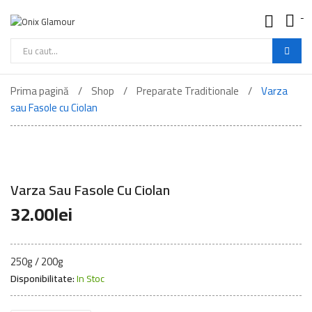
-
Onix
Glamour
-
Cautare
Mancare
de
Buna
Prima pagină
Shop
Preparate Traditionale
Varza
produse
sau Fasole cu Ciolan
Varza Sau Fasole Cu Ciolan
32.00
lei
250g / 200g
Disponibilitate:
In Stoc