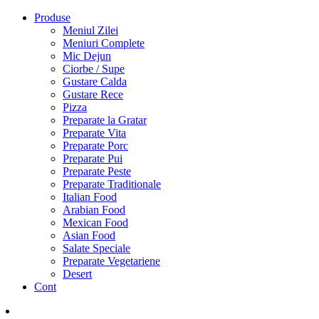
Produse
Meniul Zilei
Meniuri Complete
Mic Dejun
Ciorbe / Supe
Gustare Calda
Gustare Rece
Pizza
Preparate la Gratar
Preparate Vita
Preparate Porc
Preparate Pui
Preparate Peste
Preparate Traditionale
Italian Food
Arabian Food
Mexican Food
Asian Food
Salate Speciale
Preparate Vegetariene
Desert
Cont