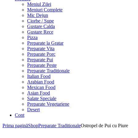
Meniul Zilei
Meniuri Complete
Mic Dejun
Ciorbe / Supe
Gustare Calda
Gustare Rece
Pizza
Preparate la Gratar
Preparate Vita
Preparate Porc
Preparate Pui
Preparate Peste
Preparate Traditionale
Italian Food
Arabian Food
Mexican Food
Asian Food
Salate Speciale
Preparate Vegetariene
Desert
Cont
Prima pagină
Shop
Preparate Traditionale
Ostropel de Pui cu Piure