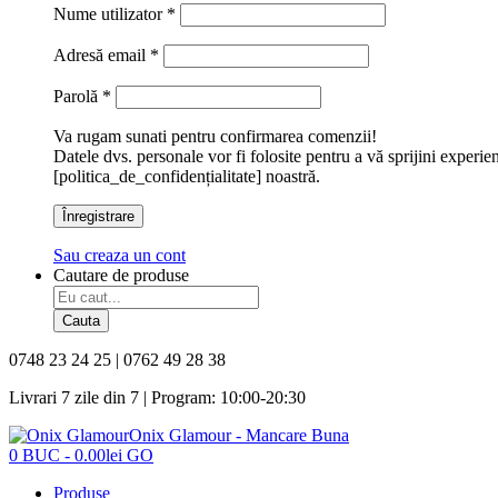
Nume utilizator
*
Adresă email
*
Parolă
*
Va rugam sunati pentru confirmarea comenzii!
Datele dvs. personale vor fi folosite pentru a vă sprijini experie
[politica_de_confidențialitate] noastră.
Înregistrare
Sau creaza un cont
Cautare de produse
Cauta
0748 23 24 25 | 0762 49 28 38
Livrari 7 zile din 7 | Program: 10:00-20:30
Onix Glamour - Mancare Buna
0
BUC
-
0.00
lei
GO
Produse