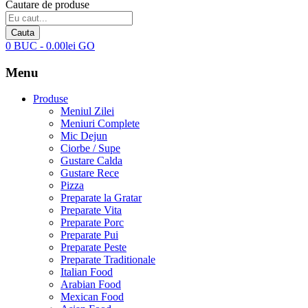
Cautare de produse
Cauta
0
BUC
-
0.00
lei
GO
Menu
Produse
Meniul Zilei
Meniuri Complete
Mic Dejun
Ciorbe / Supe
Gustare Calda
Gustare Rece
Pizza
Preparate la Gratar
Preparate Vita
Preparate Porc
Preparate Pui
Preparate Peste
Preparate Traditionale
Italian Food
Arabian Food
Mexican Food