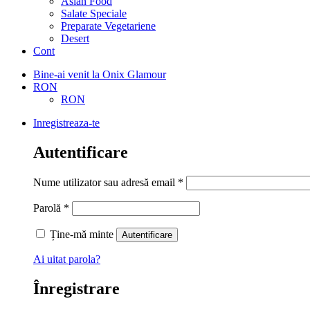
Asian Food
Salate Speciale
Preparate Vegetariene
Desert
Cont
Bine-ai venit la Onix Glamour
RON
RON
Inregistreaza-te
Autentificare
Nume utilizator sau adresă email
*
Parolă
*
Ține-mă minte
Autentificare
Ai uitat parola?
Înregistrare