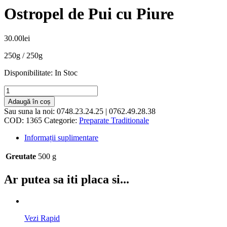
Ostropel de Pui cu Piure
30.00
lei
250g / 250g
Disponibilitate:
In Stoc
Adaugă în coș
Sau suna la noi:
0748.23.24.25 | 0762.49.28.38
COD:
1365
Categorie:
Preparate Traditionale
Informații suplimentare
Greutate
500 g
Ar putea sa iti placa si...
Vezi Rapid